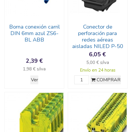
Borna conexión carril
Conector de
DIN 6mm azul ZS6-
perforación para
BL ABB
redes aéreas
aisladas NILED P-50
6,05 €
2,39 €
5,00 € s/iva
1,98 € s/iva
Envío en 24 horas
Ver
COMPRAR