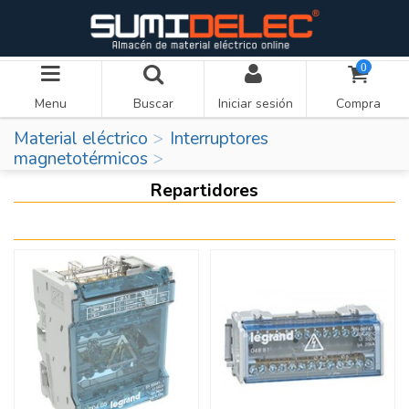
0
Menu
Buscar
Iniciar sesión
Compra
Material eléctrico
Interruptores
magnetotérmicos
Repartidores