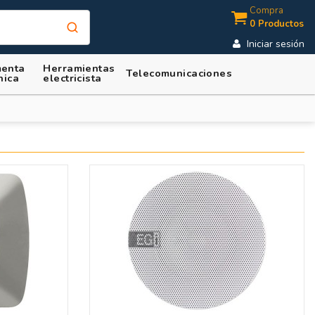
Compra
0 Productos
Iniciar sesión
enta
Herramientas
Telecomunicaciones
nica
electricista