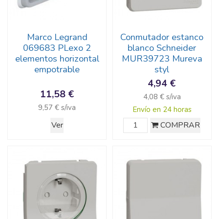
Marco Legrand
Conmutador estanco
069683 PLexo 2
blanco Schneider
elementos horizontal
MUR39723 Mureva
empotrable
styl
4,94 €
11,58 €
4,08 € s/iva
9,57 € s/iva
Envío en 24 horas
Ver
COMPRAR