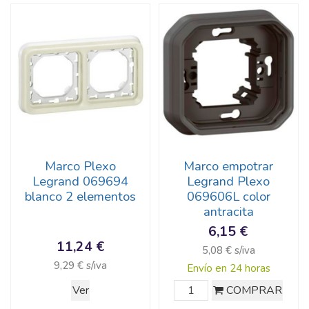
Marco Plexo
Marco empotrar
Legrand 069694
Legrand Plexo
blanco 2 elementos
069606L color
antracita
6,15 €
11,24 €
5,08 € s/iva
9,29 € s/iva
Envío en 24 horas
Ver
COMPRAR