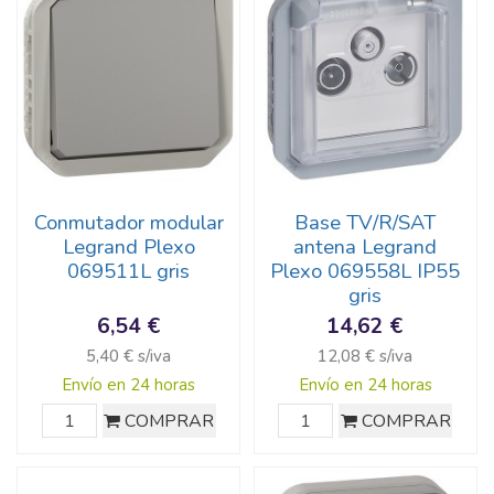
Conmutador modular
Base TV/R/SAT
Legrand Plexo
antena Legrand
069511L gris
Plexo 069558L IP55
gris
6,54 €
14,62 €
5,40 € s/iva
12,08 € s/iva
Envío en 24 horas
Envío en 24 horas
COMPRAR
COMPRAR