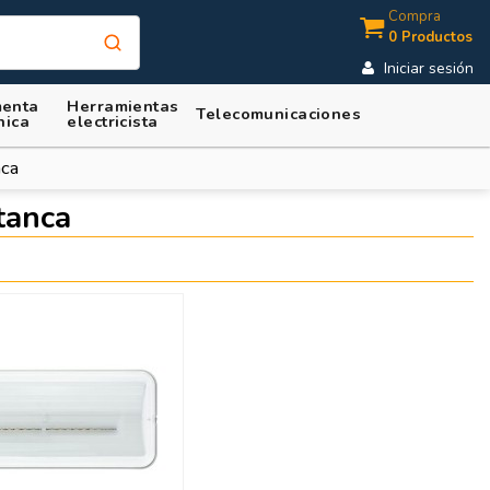
Compra
0 Productos
Iniciar sesión
enta
Herramientas
Telecomunicaciones
nica
electricista
nca
tanca