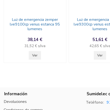
Luz de emergencia zemper
Luz de emergencia
lve9100cp venus estanca 95
lve9300cp venus es
lumenes
lumenes
38,14 €
51,61 €
31,52 € s/iva
42,65 € s/iv
Ver
Ver
Información
Sumidelec 
Devoluciones
9
Teléfono: