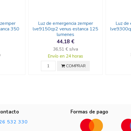
 zemper
Luz de emergencia zemper
Luz de
tanca 350
lve9150cp2 venus estanca 125
lve9300c
lumenes
44,18 €
36,51 € s/iva
a
Envío en 24 horas
COMPRAR
contacto
Formas de pago
26 532 330