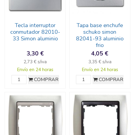
Tecla interruptor
Tapa base enchufe
conmutador 82010-
schuko simon
33 Simon aluminio
82041-93 aluminio
frio
3,30 €
4,05 €
2,73 € s/iva
3,35 € s/iva
Envío en 24 horas
Envío en 24 horas
COMPRAR
COMPRAR