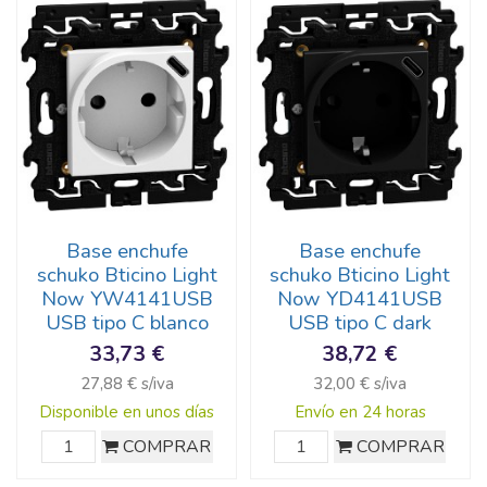
Base enchufe
Base enchufe
schuko Bticino Light
schuko Bticino Light
Now YW4141USB
Now YD4141USB
USB tipo C blanco
USB tipo C dark
33,73 €
38,72 €
27,88 € s/iva
32,00 € s/iva
Disponible en unos días
Envío en 24 horas
COMPRAR
COMPRAR