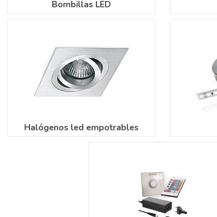
Bombillas LED
Halógenos led empotrables