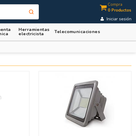
Compra
0 Productos
Iniciar sesión
enta
Herramientas
Telecomunicaciones
nica
electricista