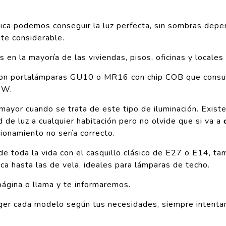
nica podemos conseguir la luz perfecta, sin sombras depe
nte considerable.
en la mayoría de las viviendas, pisos, oficinas y locales
as con portalámparas GU10 o MR16 con chip COB que con
0W.
ayor cuando se trata de este tipo de iluminación. Exist
d de luz a cualquier habitación pero no olvide que si va a
ionamiento no sería correcto.
de toda la vida con el casquillo clásico de E27 o E14, t
ca hasta las de vela, ideales para lámparas de techo.
página o llama y te informaremos.
ger cada modelo según tus necesidades, siempre intentan