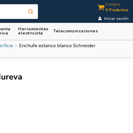
Compra
0 Productos
Iniciar sesión
enta
Herramientas
Telecomunicaciones
nica
electricista
rficie
Enchufe estanco blanco Schneider
ureva