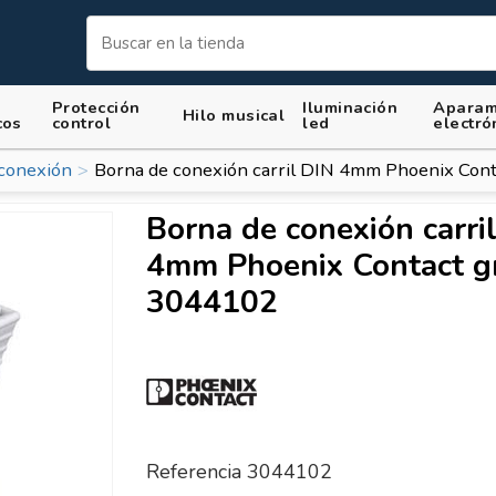
Protección
Iluminación
Aparam
Hilo musical
cos
control
led
electró
conexión
Borna de conexión carril DIN 4mm Phoenix Con
Borna de conexión carri
4mm Phoenix Contact gr
3044102
Referencia
3044102