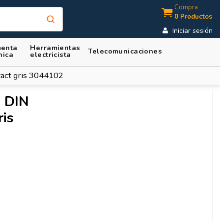
Compra
0 Productos
Iniciar sesión
enta
Herramientas
Telecomunicaciones
nica
electricista
tact gris 3044102
l DIN
is