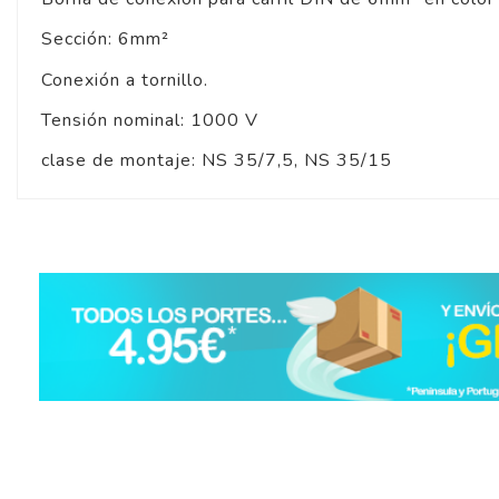
Sección: 6mm²
Conexión a tornillo.
Tensión nominal: 1000 V
clase de montaje: NS 35/7,5, NS 35/15
5
/
5
Basado en
1
opiniones
sometidas a control
Ver todas las reseñas de este sitio
5
estrellas
1
4
estrellas
0
3
estrellas
0
2
estrellas
0