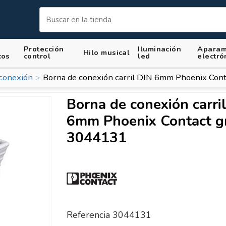
Protección
Iluminación
Aparam
Hilo musical
cos
control
led
electró
conexión
Borna de conexión carril DIN 6mm Phoenix Con
Borna de conexión carri
6mm Phoenix Contact gr
3044131
Referencia
3044131