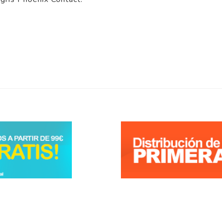
5
/
5
Opinión verificada
Envío rápido y sin contratiempos
Opinión del
9/12/2024
, tras una experiencia del
1/12/2024
por
P.S.