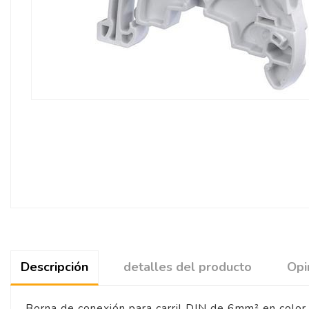
Descripción
detalles del producto
Opi
Borna de conexión para carril DIN de 6mm² en color 