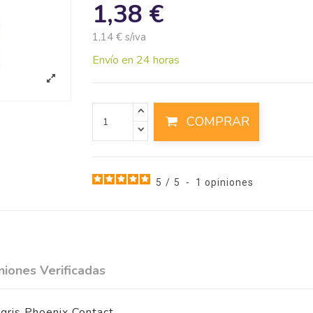
1,38 €
1,14 € s/iva
Envío en 24 horas
COMPRAR
5
/
5
-
1
opiniones
niones Verificadas
gris Phoenix Contact.