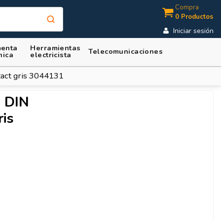
Compra
0 Productos
Iniciar sesión
enta
Herramientas
Telecomunicaciones
nica
electricista
tact gris 3044131
l DIN
is