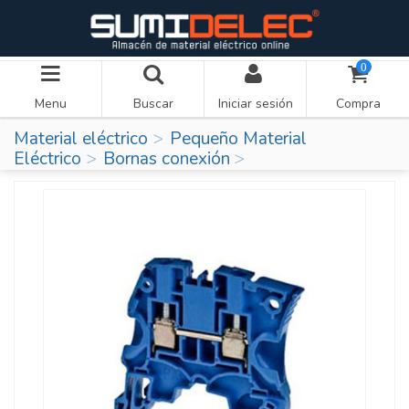
0
Menu
Buscar
Iniciar sesión
Compra
Material eléctrico
Pequeño Material
Eléctrico
Bornas conexión