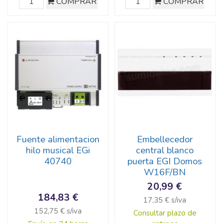
COMPRAR
COMPRAR
Fuente alimentacion
Embellecedor
hilo musical EGi
central blanco
40740
puerta EGI Domos
W16F/BN
20,99 €
184,83 €
17,35 € s/iva
152,75 € s/iva
Consultar plazo de