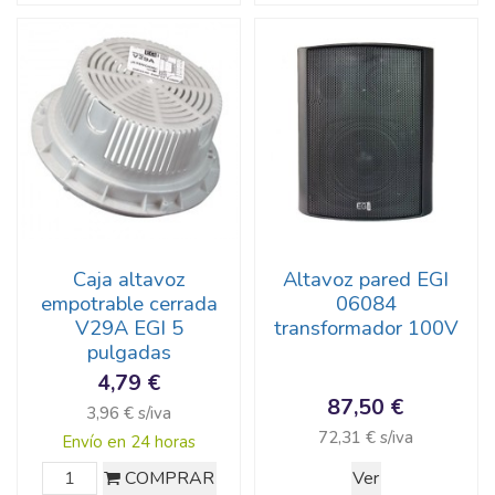
Caja altavoz
Altavoz pared EGI
empotrable cerrada
06084
V29A EGI 5
transformador 100V
pulgadas
4,79 €
87,50 €
3,96 € s/iva
72,31 € s/iva
Envío en 24 horas
COMPRAR
Ver