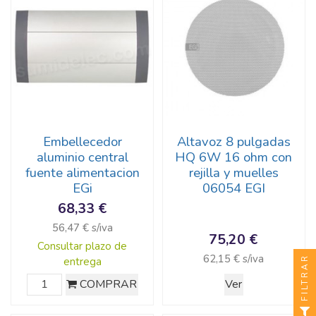
Embellecedor
Altavoz 8 pulgadas
aluminio central
HQ 6W 16 ohm con
fuente alimentacion
rejilla y muelles
EGi
06054 EGI
68,33 €
56,47 € s/iva
75,20 €
Consultar plazo de
62,15 € s/iva
FILTRAR
entrega
COMPRAR
Ver