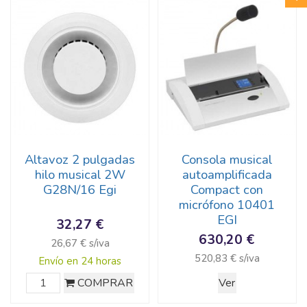
Altavoz 2 pulgadas
Consola musical
hilo musical 2W
autoamplificada
G28N/16 Egi
Compact con
micrófono 10401
EGI
32,27 €
630,20 €
26,67 € s/iva
520,83 € s/iva
Envío en 24 horas
COMPRAR
Ver