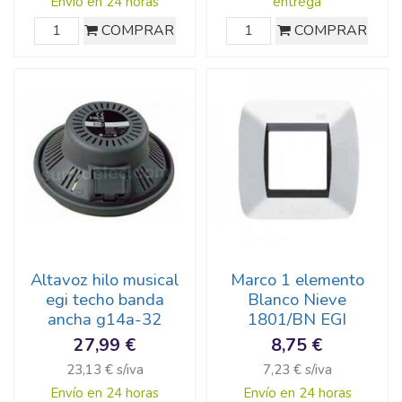
Envío en 24 horas
entrega
COMPRAR
COMPRAR
Altavoz hilo musical
Marco 1 elemento
egi techo banda
Blanco Nieve
ancha g14a-32
1801/BN EGI
27,99 €
8,75 €
23,13 € s/iva
7,23 € s/iva
Envío en 24 horas
Envío en 24 horas