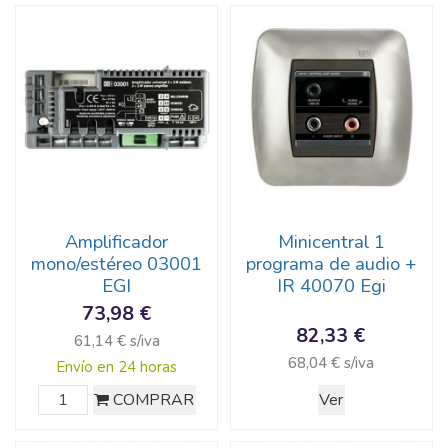
Amplificador
Minicentral 1
mono/estéreo 03001
programa de audio +
EGI
IR 40070 Egi
73,98 €
82,33 €
61,14 € s/iva
68,04 € s/iva
Envío en 24 horas
COMPRAR
Ver