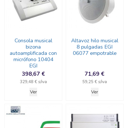
Consola musical
Altavoz hilo musical
bizona
8 pulgadas EGI
autoamplificada con
06077 empotrable
micrófono 10404
EGI
398,67 €
71,69 €
329,48 € s/iva
59,25 € s/iva
Ver
Ver