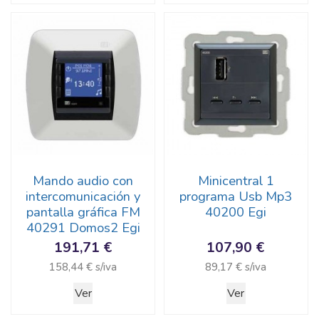
Mando audio con
Minicentral 1
intercomunicación y
programa Usb Mp3
pantalla gráfica FM
40200 Egi
40291 Domos2 Egi
191,71 €
107,90 €
158,44 € s/iva
89,17 € s/iva
Ver
Ver