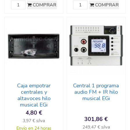
COMPRAR
COMPRAR
Caja empotrar
Central 1 programa
centrales y
audio FM + IR hilo
altavoces hilo
musical EGi
musical EGi
4,80 €
301,86 €
3,97 € s/iva
249,47 € s/iva
Envío en 24 horas