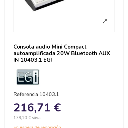
Consola audio Mini Compact
autoamplificada 20W Bluetooth AUX
IN 10403.1 EGI
Referencia
10403.1
216,71 €
179,10 € s/iva
En espera de reposición