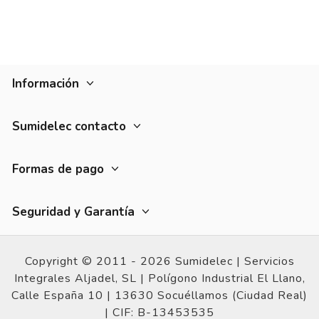
Todo perfecto y rápid
Opinión del
26/9/2018
, tras
experiencia del
8/9/2018
por
Basado en
1
opiniones
sometidas a control
Ver todas las reseñas de este sitio
Información
1
5
estrellas
1
4
estrellas
0
Sumidelec contacto
3
estrellas
0
2
estrellas
0
1
estrella
0
Formas de pago
Ordenar las opiniones
Seguridad y Garantía
Copyright © 2011 - 2026 Sumidelec |
Servicios
Integrales Aljadel, SL | Polígono Industrial El Llano,
Calle España 10 |
13630 Socuéllamos (Ciudad Real)
|
CIF: B-13453535