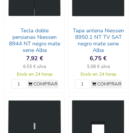
Tecla doble
Tapa antena Niessen
persianas Niessen
8950.1 NT TV SAT
8944 NT negro mate
negro mate serie
serie Alba
Alba
7,92 €
6,75 €
6,55 € s/iva
5,58 € s/iva
Envío en 24 horas
Envío en 24 horas
COMPRAR
COMPRAR