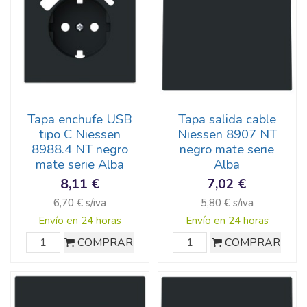
Tapa enchufe USB
Tapa salida cable
tipo C Niessen
Niessen 8907 NT
8988.4 NT negro
negro mate serie
mate serie Alba
Alba
8,11 €
7,02 €
6,70 € s/iva
5,80 € s/iva
Envío en 24 horas
Envío en 24 horas
COMPRAR
COMPRAR