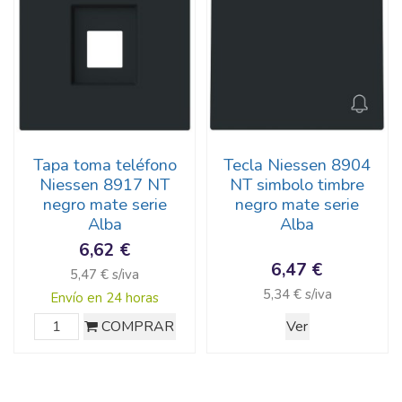
Tapa toma teléfono
Tecla Niessen 8904
Niessen 8917 NT
NT simbolo timbre
negro mate serie
negro mate serie
Alba
Alba
6,62 €
6,47 €
5,47 € s/iva
5,34 € s/iva
Envío en 24 horas
COMPRAR
Ver