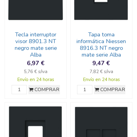
Tecla interruptor
Tapa toma
visor 8901.3 NT
informática Niessen
negro mate serie
8916.3 NT negro
Alba
mate serie Alba
6,97 €
9,47 €
5,76 € s/iva
7,82 € s/iva
Envío en 24 horas
Envío en 24 horas
COMPRAR
COMPRAR