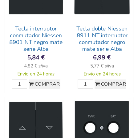
Tecla interruptor
Tecla doble Niessen
conmutador Niessen
8911 NT interruptor
8901 NT negro mate
conmutador negro
serie Alba
mate serie Alba
5,84 €
6,99 €
4,82 € s/iva
5,77 € s/iva
Envío en 24 horas
Envío en 24 horas
COMPRAR
COMPRAR