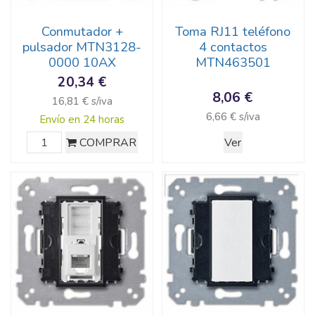
Conmutador +
Toma RJ11 teléfono
pulsador MTN3128-
4 contactos
0000 10AX
MTN463501
20,34 €
8,06 €
16,81 € s/iva
6,66 € s/iva
Envío en 24 horas
COMPRAR
Ver