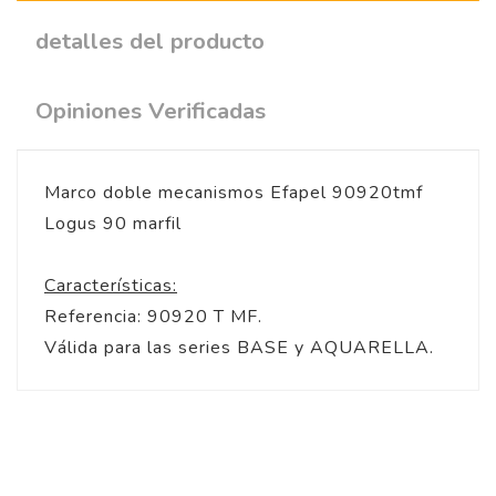
detalles del producto
Opiniones Verificadas
Marco doble mecanismos Efapel 90920tmf
Logus 90 marfil
Características:
Referencia: 90920 T MF.
Válida para las series BASE y AQUARELLA.
5
/
5
Opinión verificada
El color es marfil, no 
crema, a nosotros nos 
quedado perfeto