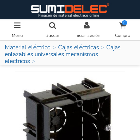
0
Menu
Buscar
Iniciar sesión
Compra
Material eléctrico
Cajas eléctricas
Cajas
enlazables universales mecanismos
electricos