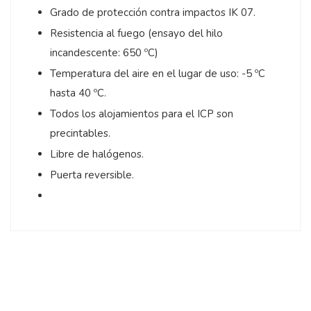
Grado de protección contra impactos IK 07.
Resistencia al fuego (ensayo del hilo
incandescente: 650 ºC)
Temperatura del aire en el lugar de uso: -5 ºC
hasta 40 ºC.
Todos los alojamientos para el ICP son
precintables.
Libre de halógenos.
Puerta reversible.
5
/
5
Opinión verificada
Todo correcto, como 
siempre
Opinión del
31/5/2024
, tras
Basado en
1
opiniones
experiencia del
14/5/2024
p