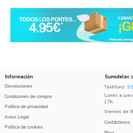
Basado en
1
opiniones
sometidas a control
Ver todas las reseñas de este sitio
5
estrellas
1
4
estrellas
0
3
estrellas
0
2
estrellas
0
1
estrella
0
Información
Sumidelec 
Ordenar las opiniones
Devoluciones
9
Teléfono:
Lunes a juev
Condiciones de compra
17h.
Política de privacidad
Viernes de 8
Aviso Legal
Contáctenos
Política de cookies
Blog