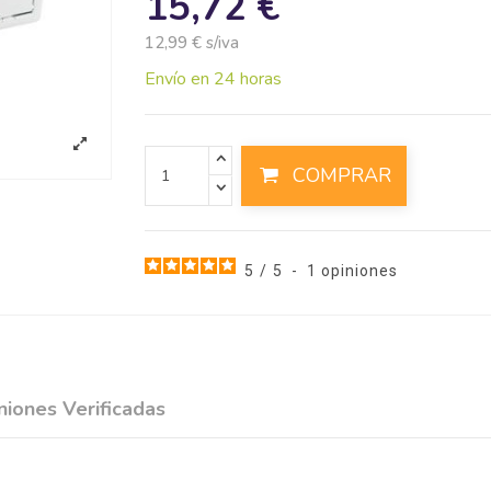
15,72 €
12,99 € s/iva
Envío en 24 horas
COMPRAR
5
/
5
-
1
opiniones
niones Verificadas