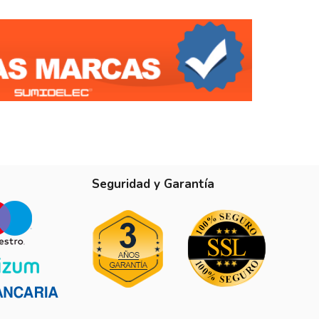
entos en una sola fila. La caja es reversible, 
1
Seguridad y Garantía