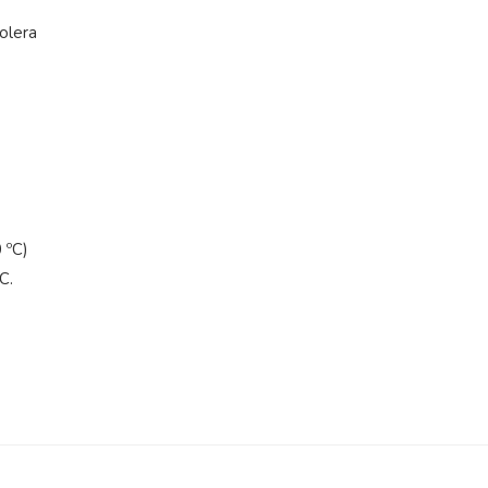
olera
 ºC)
C.
5
/
5
Opinión verificada