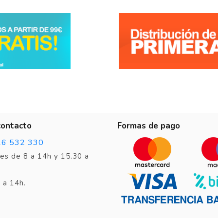
Buen acabado, justo las medidas que necesitaba. 22 elem
desmontado la tapa.
Opinión del
9/10/2023
, tras una experiencia del
1/10/2023
por
A.A.
contacto
Formas de pago
26 532 330
es de 8 a 14h y 15.30 a
 a 14h.