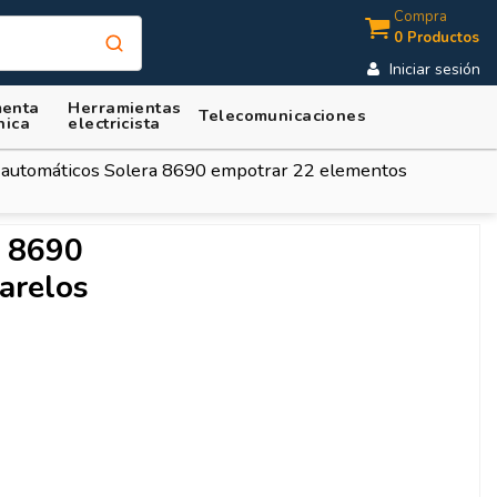
Compra
0 Productos
Iniciar sesión
enta
Herramientas
Telecomunicaciones
nica
electricista
 automáticos Solera 8690 empotrar 22 elementos
a 8690
arelos