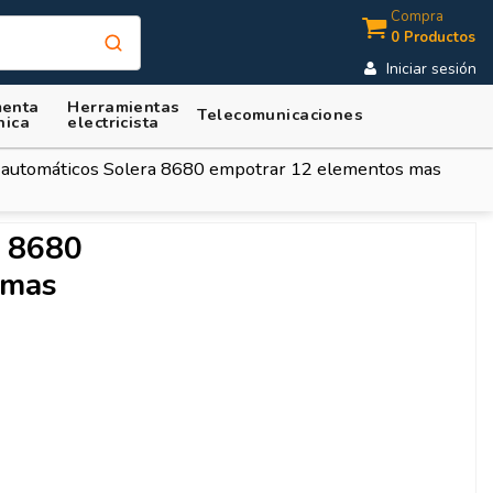
Compra
0 Productos
Iniciar sesión
enta
Herramientas
Telecomunicaciones
nica
electricista
 automáticos Solera 8680 empotrar 12 elementos mas
a 8680
 mas