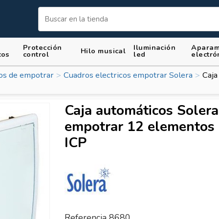
Protección
Iluminación
Aparam
Hilo musical
cos
control
led
electró
cos de empotrar
Cuadros electricos empotrar Solera
Caja
Caja automáticos Soler
empotrar 12 elementos
ICP
Referencia
8680