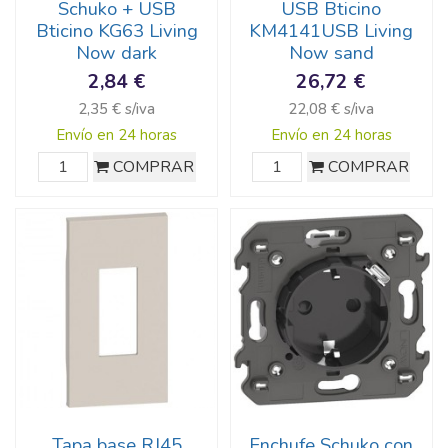
Schuko + USB
USB Bticino
Bticino KG63 Living
KM4141USB Living
Now dark
Now sand
2,84 €
26,72 €
2,35 € s/iva
22,08 € s/iva
Envío en 24 horas
Envío en 24 horas
COMPRAR
COMPRAR
Tapa base RJ45
Enchufe Schuko con