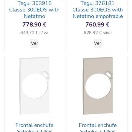
Tegui 363915
Tegui 376181
Classe 300EOS with
Classe 300EOS with
Netatmo
Netatmo empotrable
778,90 €
760,99 €
643,72 € s/iva
628,92 € s/iva
Ver
Ver
Frontal enchufe
Frontal enchufe
Schuko + USB
Schuko + USB