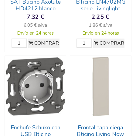
SAT Bticino Axolute
BTicino LN4702MG
HD4212 blanco
serie Livinglight
7,32 €
2,25 €
6,05 € s/iva
1,86 € s/iva
Envío en 24 horas
Envío en 24 horas
COMPRAR
COMPRAR
Enchufe Schuko con
Frontal tapa ciega
USB Bticino
Bticino Living Now