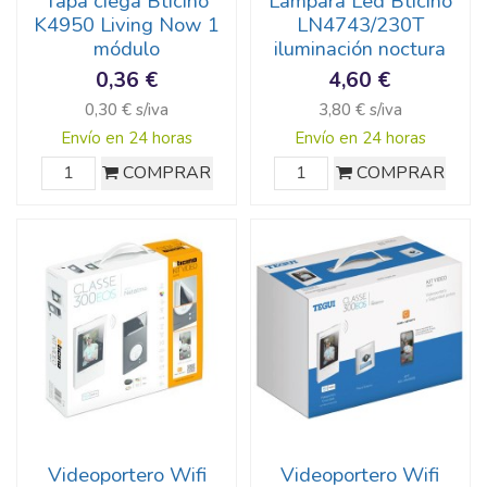
Tapa ciega Bticino
Lámpara Led Bticino
K4950 Living Now 1
LN4743/230T
módulo
iluminación noctura
0,36 €
4,60 €
0,30 € s/iva
3,80 € s/iva
Envío en 24 horas
Envío en 24 horas
COMPRAR
COMPRAR
Videoportero Wifi
Videoportero Wifi