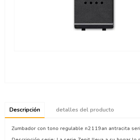
Descripción
detalles del producto
Zumbador con tono regulable n2119an antracita seri
Descripción serie:
La serie Zenit lleva a su hogar lo