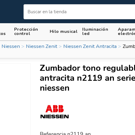
Protección
Iluminación
Aparam
Hilo musical
cos
control
led
electró
 Niessen
Niessen Zenit
Niessen Zenit Antracita
Zumba
Zumbador tono regulab
antracita n2119 an serie
niessen
Referencia
n2119 an