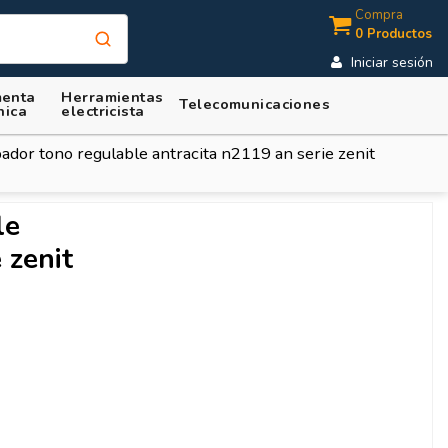
Compra
0 Productos
Iniciar sesión
enta
Herramientas
Telecomunicaciones
nica
electricista
dor tono regulable antracita n2119 an serie zenit
le
 zenit