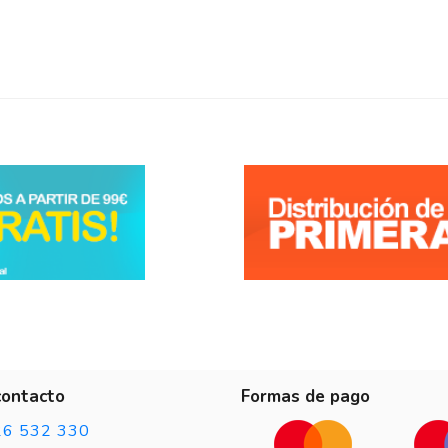
5
/
5
Opinión verificada
Buenas calidad
Opinión del
11/2/2025
, tras una experiencia del
29/1/2025
por
F.L.
5
/
5
Opinión verificada
Correcto
Opinión del
17/8/2023
, tras una experiencia del
6/8/2023
por
A.A.
contacto
Formas de pago
26 532 330