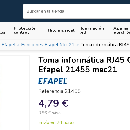
Protección
Iluminación
Aparam
Hilo musical
cos
control
led
electró
 Efapel
Funciones Efapel Mec21
Toma informática RJ45
Toma informática RJ45 
Efapel 21455 mec21
Referencia
21455
4,79 €
3,96 € s/iva
Envío en 24 horas