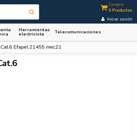
Compra
0 Productos
Iniciar sesión
enta
Herramientas
Telecomunicaciones
nica
electricista
 Cat.6 Efapel 21455 mec21
Cat.6