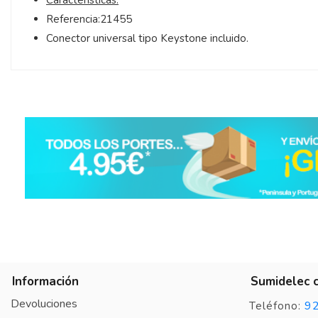
Referencia:21455
Conector universal tipo Keystone incluido.
5
/
5
Basado en
2
opiniones
sometidas a control
Ver todas las reseñas de este sitio
5
estrellas
2
4
estrellas
0
3
estrellas
0
2
estrellas
0
1
estrella
0
Información
Sumidelec 
Ordenar las opiniones
Devoluciones
9
Teléfono: