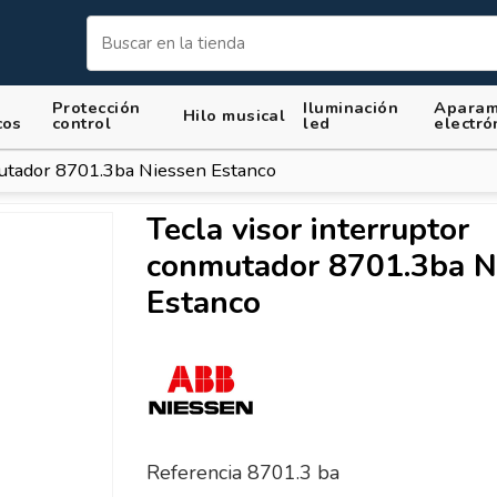
Protección
Iluminación
Aparam
Hilo musical
cos
control
led
electró
mutador 8701.3ba Niessen Estanco
Tecla visor interruptor
conmutador 8701.3ba N
Estanco
Referencia
8701.3 ba