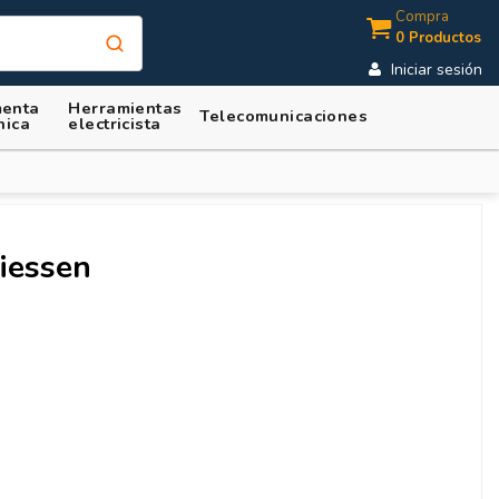
Compra
0 Productos
Iniciar sesión
enta
Herramientas
Telecomunicaciones
nica
electricista
iessen