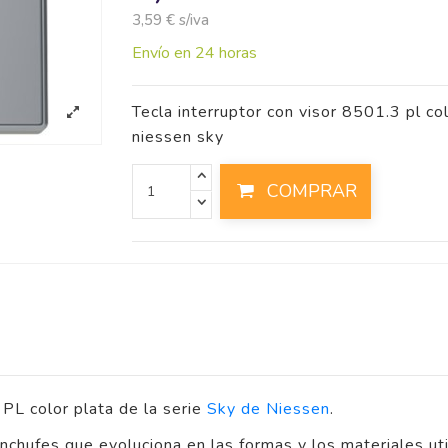
3,59 € s/iva
Envío en 24 horas
Tecla interruptor con visor 8501.3 pl co
niessen sky
COMPRAR
 PL color plata de la serie
Sky de Niessen
.
enchufes que evoluciona en las formas y los materiales ut