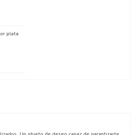
lor plata
ilizados. Un objeto de deseo capaz de garantizarte