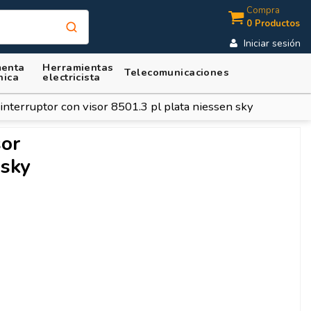
Compra
0 Productos
Iniciar sesión
enta
Herramientas
Telecomunicaciones
nica
electricista
 interruptor con visor 8501.3 pl plata niessen sky
sor
 sky