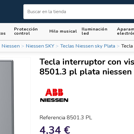
Protección
Iluminación
Aparam
Hilo musical
cos
control
led
electró
 Niessen
Niessen SKY
Teclas Niessen sky Plata
Tecla
Tecla interruptor con vi
8501.3 pl plata niessen
Referencia
8501.3 PL
4,34 €