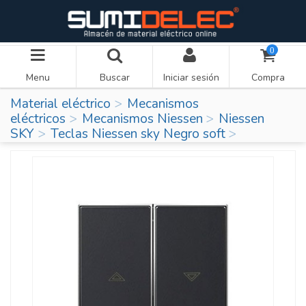
0
Menu
Buscar
Iniciar sesión
Compra
Material eléctrico
Mecanismos
eléctricos
Mecanismos Niessen
Niessen
SKY
Teclas Niessen sky Negro soft