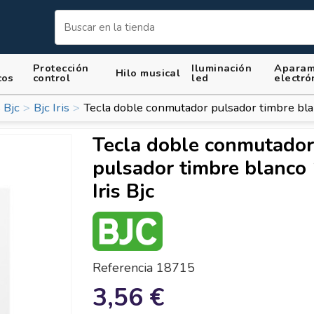
Protección
Iluminación
Aparam
Hilo musical
cos
control
led
electró
 Bjc
Bjc Iris
Tecla doble conmutador pulsador timbre bla
Tecla doble conmutador
pulsador timbre blanco
Iris Bjc
Referencia
18715
3,56 €