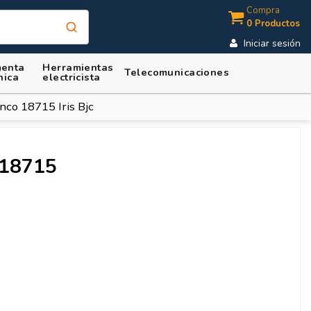
Compra
0 Productos
Iniciar sesión
enta
Herramientas
Telecomunicaciones
nica
electricista
nco 18715 Iris Bjc
 18715