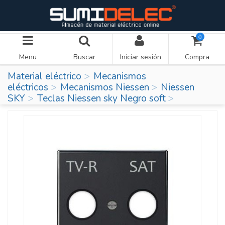
0
Menu
Buscar
Iniciar sesión
Compra
Material eléctrico
Mecanismos
eléctricos
Mecanismos Niessen
Niessen
SKY
Teclas Niessen sky Negro soft