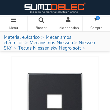
0
Menu
Buscar
Iniciar sesión
Compra
Material eléctrico
Mecanismos
eléctricos
Mecanismos Niessen
Niessen
SKY
Teclas Niessen sky Negro soft