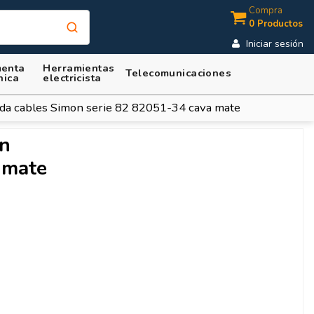
Compra
0 Productos
Iniciar sesión
enta
Herramientas
Telecomunicaciones
nica
electricista
ida cables Simon serie 82 82051-34 cava mate
on
 mate