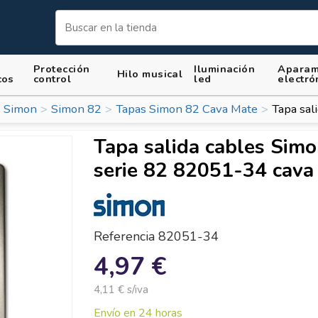
Protección
Iluminación
Aparam
Hilo musical
cos
control
led
electró
 Simon
Simon 82
Tapas Simon 82 Cava Mate
Tapa sal
Tapa salida cables Sim
serie 82 82051-34 cava
Referencia
82051-34
4,97 €
4,11 € s/iva
Envío en 24 horas