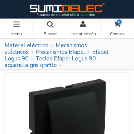
0
Menu
Buscar
Iniciar sesión
Compra
Material eléctrico
Mecanismos
eléctricos
Mecanismos Efapel
Efapel
Logus 90
Teclas Efapel Logus 90
aquarella gris grafito