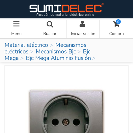
0
Menu
Buscar
Iniciar sesión
Compra
Material eléctrico
Mecanismos
eléctricos
Mecanismos Bjc
Bjc
Mega
Bjc Mega Aluminio Fusión