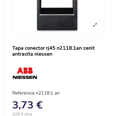
Tapa conector rj45 n2118.1an zenit
antracita niessen
Referencia
n2118.1 an
3,73 €
3,08 € s/iva