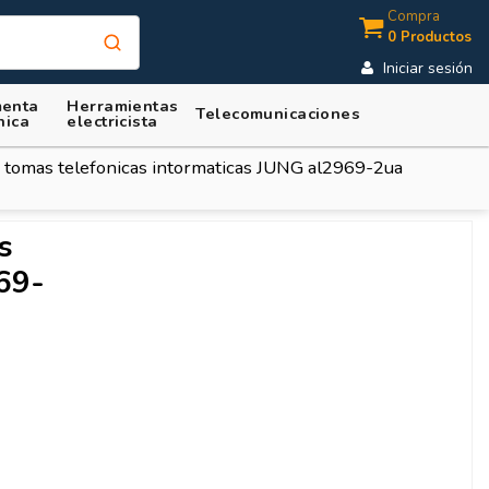
Compra
0 Productos
Iniciar sesión
enta
Herramientas
Telecomunicaciones
nica
electricista
 tomas telefonicas intormaticas JUNG al2969-2ua
s
69-