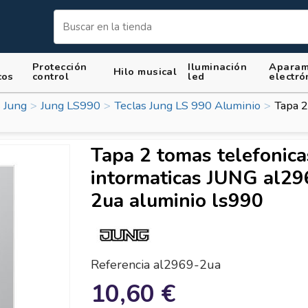
Protección
Iluminación
Aparam
Hilo musical
cos
control
led
electró
 Jung
Jung LS990
Teclas Jung LS 990 Aluminio
Tapa 2
Tapa 2 tomas telefonica
intormaticas JUNG al29
2ua aluminio ls990
Referencia
al2969-2ua
10,60 €