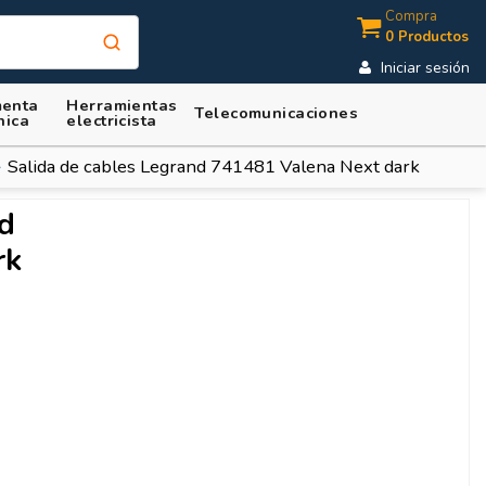
Compra
0 Productos
Iniciar sesión
enta
Herramientas
Telecomunicaciones
nica
electricista
Salida de cables Legrand 741481 Valena Next dark
nd
rk