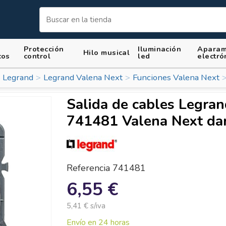
Protección
Iluminación
Aparam
Hilo musical
cos
control
led
electró
 Legrand
Legrand Valena Next
Funciones Valena Next
Salida de cables Legra
741481 Valena Next da
Referencia
741481
6,55 €
5,41 € s/iva
Envío en 24 horas