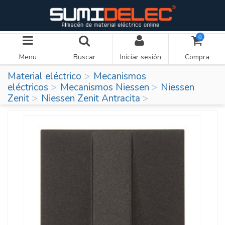
0
Menu
Buscar
Iniciar sesión
Compra
Material eléctrico
Mecanismos
eléctricos
Mecanismos Niessen
Niessen
Zenit
Niessen Zenit Antracita