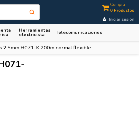
Compra
0 Productos
Iniciar sesión
enta
Herramientas
Telecomunicaciones
nica
electricista
ris 2.5mm H071-K 200m normal flexible
 H071-