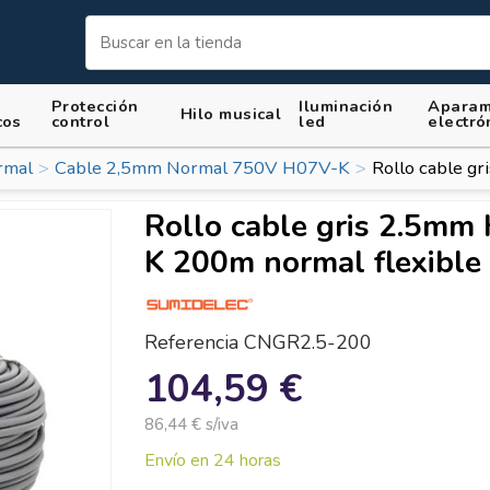
Protección
Iluminación
Aparam
Hilo musical
cos
control
led
electró
rmal
Cable 2,5mm Normal 750V H07V-K
Rollo cable g
Rollo cable gris 2.5mm
K 200m normal flexible
Referencia
CNGR2.5-200
104,59 €
86,44 € s/iva
Envío en 24 horas