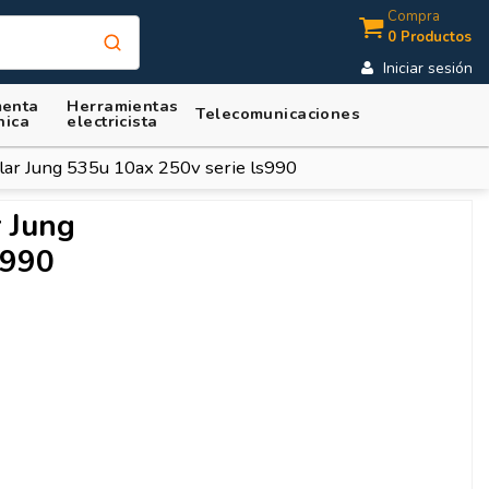
Compra
0 Productos
Iniciar sesión
enta
Herramientas
Telecomunicaciones
nica
electricista
lar Jung 535u 10ax 250v serie ls990
r Jung
s990