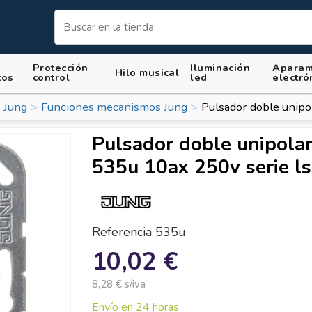
Protección
Iluminación
Aparam
Hilo musical
cos
control
led
electró
 Jung
Funciones mecanismos Jung
Pulsador doble unipo
Pulsador doble unipola
535u 10ax 250v serie l
Referencia
535u
10,02 €
8,28 € s/iva
Envío en 24 horas