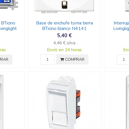
 BTicino
Base de enchufe toma tierra
Interru
inglight
BTicino blanco N4141
Livingl
5,40 €
4,46 € s/iva
ras
Envío en 24 horas
En
RAR
COMPRAR