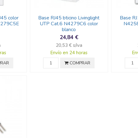
J45 color
Base RJ45 bticino Livinglight
Base RJ1
 N4279C5E
UTP Cat.6 N4279C6 color
N4258
blanco
24,84 €
a
20,53 € s/iva
ras
Envío en 24 horas
En
RAR
COMPRAR