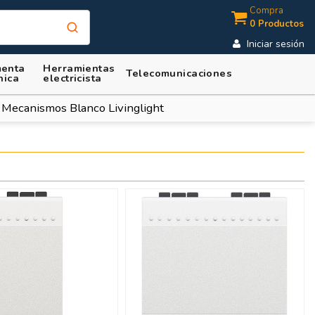
Compra
0 Productos
Iniciar sesión
enta
Herramientas
Telecomunicaciones
nica
electricista
Mecanismos Blanco Livinglight