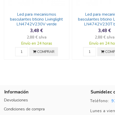
Led para mecanismos
Led para mecan
basculantes bticino Livinglight
basculantes bticino L
LN4742V230V verde
LN4742V230T b
3,48 €
3,48 €
2,88 € s/iva
2,88 € s/iva
Envío en 24 horas
Envío en 24 ho
COMPRAR
COMP
Información
Sumidelec 
Devoluciones
9
Teléfono:
Condiciones de compra
Lunes a vier