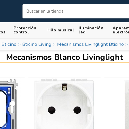
Protección
Iluminación
Aparam
Hilo musical
cos
control
led
electró
Bticino
Bticino Living
Mecanismos Livinglight Bticino
Mecanismos Blanco Livinglight