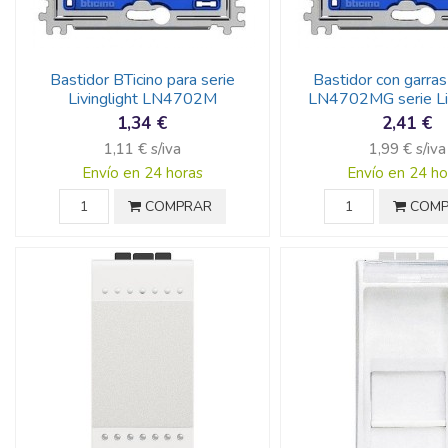
Bastidor BTicino para serie
Bastidor con garras
Livinglight LN4702M
LN4702MG serie Liv
1,34 €
2,41 €
1,11 € s/iva
1,99 € s/iva
Envío en 24 horas
Envío en 24 ho
COMPRAR
COMP