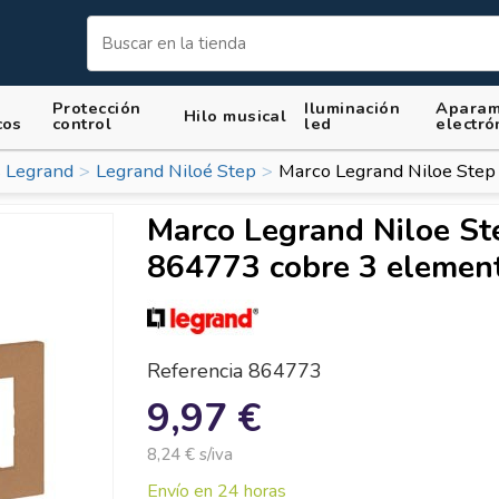
Protección
Iluminación
Aparam
Hilo musical
cos
control
led
electró
 Legrand
Legrand Niloé Step
Marco Legrand Niloe Step
Marco Legrand Niloe St
864773 cobre 3 elemen
Referencia
864773
9,97 €
8,24 € s/iva
Envío en 24 horas