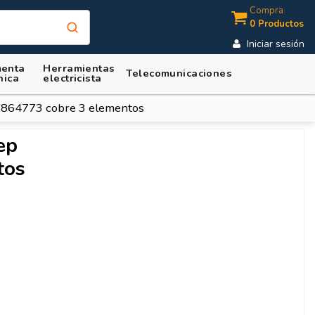
Compra
0 Productos
Iniciar sesión
enta
Herramientas
Telecomunicaciones
nica
electricista
 864773 cobre 3 elementos
ep
tos