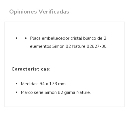
Opiniones Verificadas
Placa embellecedor cristal blanco de 2
elementos Simon 82 Nature 82627-30.
Características:
Medidas: 94 x 173 mm.
Marco serie Simon 82 gama Nature.
5
/
5
Opinión verificada
Elegante ,bien acabado
precio no el vuestro el 