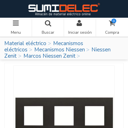
0
Menu
Buscar
Iniciar sesión
Compra
Material eléctrico
Mecanismos
eléctricos
Mecanismos Niessen
Niessen
Zenit
Marcos Niessen Zenit