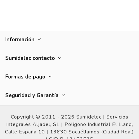
Se ciñe a lo reaquerid
Opinión del
23/7/2018
, tras
experiencia del
16/7/2018
p
Basado en
1
opiniones
sometidas a control
Ver todas las reseñas de este sitio
Información
1
5
estrellas
1
4
estrellas
0
Sumidelec contacto
3
estrellas
0
2
estrellas
0
1
estrella
0
Formas de pago
Ordenar las opiniones
Seguridad y Garantía
Copyright © 2011 - 2026 Sumidelec |
Servicios
Integrales Aljadel, SL | Polígono Industrial El Llano,
Calle España 10 |
13630 Socuéllamos (Ciudad Real)