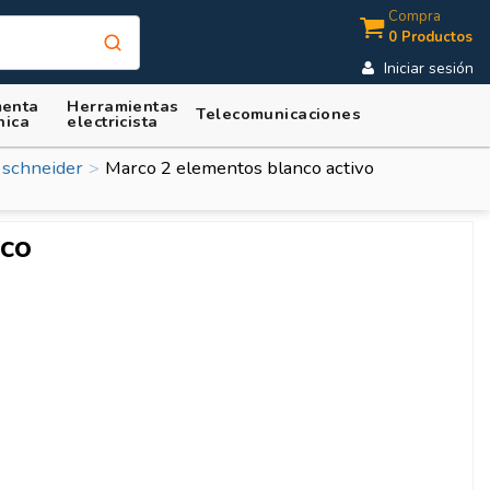
Compra
0 Productos
Iniciar sesión
enta
Herramientas
Telecomunicaciones
nica
electricista
 schneider
Marco 2 elementos blanco activo
nco