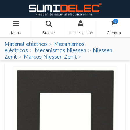
0
Menu
Buscar
Iniciar sesión
Compra
Material eléctrico
Mecanismos
eléctricos
Mecanismos Niessen
Niessen
Zenit
Marcos Niessen Zenit