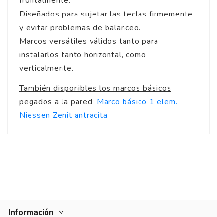
frontalmente.
Diseñados para sujetar las teclas firmemente
y evitar problemas de balanceo.
Marcos versátiles válidos tanto para
instalarlos tanto horizontal, como
verticalmente.
También disponibles los marcos básicos
pegados a la pared:
Marco básico 1 elem.
Niessen Zenit antracita
5
/
5
Opinión verificada
Muy contenta
Opinión del
11/12/2019
, tra
experiencia del
3/12/2019
p
Basado en
2
opiniones
sometidas a control
Ver todas las reseñas de este sitio
Información