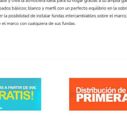
talle y crea la atmósfera ideal para su hogar gracias a su amplia g
ados básicos: blanco y marfil con un perfecto equilibrio en la sobr
er la posibilidad de instalar fundas intercambiables sobre el marco, 
e el marco con cualquiera de sus fundas.
5
/
5
Opinión verificada
Excelente
Opinión del
1/4/2026
, tras una experiencia del
23/3/2026
por
Fernando 
5
/
5
Opinión verificada
Perfecto
Opinión del
11/3/2026
, tras una experiencia del
23/2/2026
por
Luca C.