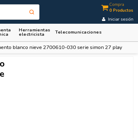
Compra
0 Productos
Iniciar sesión
enta
Herramientas
Telecomunicaciones
nica
electricista
ento blanco nieve 2700610-030 serie simon 27 play
co
e