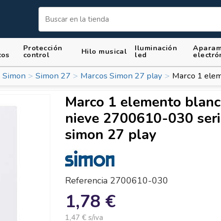
Protección
Iluminación
Aparam
Hilo musical
cos
control
led
electró
 Simon
Simon 27
Marcos Simon 27 play
Marco 1 elem
Marco 1 elemento blan
nieve 2700610-030 seri
simon 27 play
Referencia
2700610-030
1,78 €
1,47 € s/iva