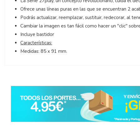
La Serie 27play, un concepto revolucionario, cuida el de
Ofrece unas líneas puras en las que se encuentran 2 acab
Podrás actualizar, reemplazar, sustituir, redecorar, al ten
Cambiar la imagen es tan fácil como hacer un "clic" sobr
Incluye bastidor
Características:
Medidas: 85 x 91 mm.
5
/
5
Basado en
26
opiniones
sometidas a control
Ver todas las reseñas de este sitio
5
estrellas
25
4
estrellas
1
3
estrellas
0