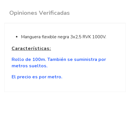
Opiniones Verificadas
Manguera flexible negra 3x2,5 RVK 1000V.
Características:
Rollo de 100m. También se suministra por
metros sueltos.
El precio es por metro.
5
/
5
Opinión verificada
todo perfecto
Opinión del
19/8/2018
, tras
experiencia del
9/8/2018
por
Basado en
1
opiniones
sometidas a control