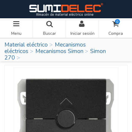
0
Menu
Buscar
Iniciar sesión
Compra
Material eléctrico
Mecanismos
eléctricos
Mecanismos Simon
Simon
270